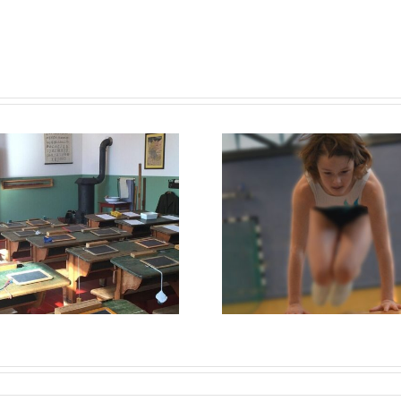
Jugendbefragung
zwischen
Rückb
Stufenbarren
Demokr
und Reck –
Konferen
Demokratie und
Sport