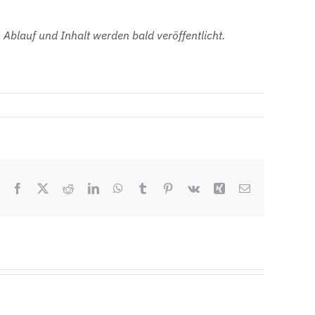
Ablauf und Inhalt werden bald veröffentlicht.
Facebook
X
Reddit
LinkedIn
WhatsApp
Tumblr
Pinterest
Vk
Xing
E-
Mail