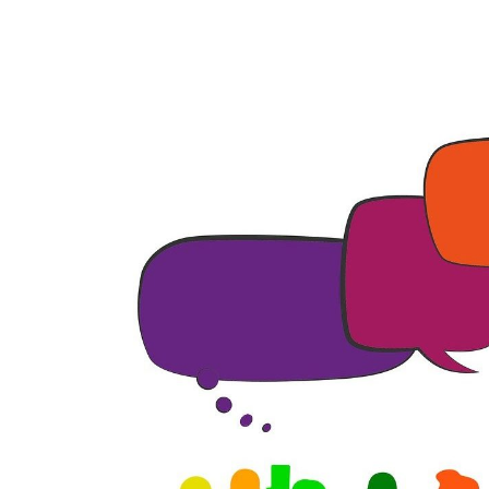
Zeige
grösseres
Bild