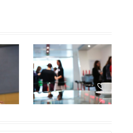
lick
„Demokratie
atie-
leben!“ zu Gast
z 2022
auf der IBO