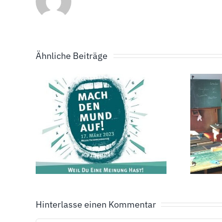
Ähnliche Beiträge
ie
Anne-Frank-
ast
Woche im
O
Bodenseekreis
Hinterlasse einen Kommentar