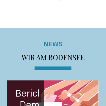
NEWS
WIR AM BODENSEE
Bericht
KREISJUGENDRAT
„Demokratie
„Demokratie-
leben!“