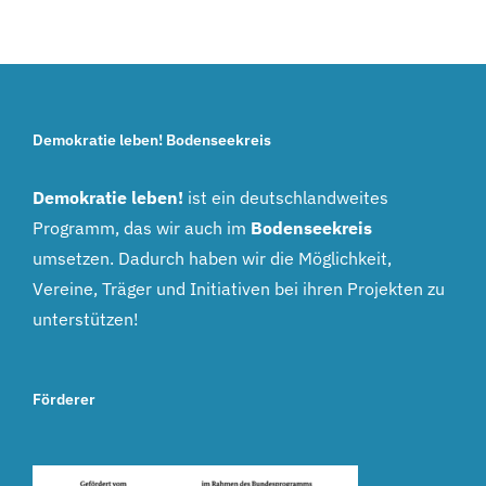
auf
die
und
Kreisebene
Demokratiekonferenz
Diskriminierung
weiterführen.
gemeinsam
über
Er vertritt
mit der
Zukunftsvisionen
die
Partnerschaft
bis hin zu
Demokratie leben! Bodenseekreis
Interessen
für
Kritik an
der jungen
Demokratie
Demokratie leben!
ist ein deutschlandweites
der
Menschen
Friedrichshafen
Programm, das wir auch im
Bodenseekreis
Gesellschaft:
im
in Markdorf
umsetzen. Dadurch haben wir die Möglichkeit,
Beim Young
Bodenseekreis
veranstaltet.
Vereine, Träger und Initiativen bei ihren Projekten zu
Speaker
und bietet
Wir haben
unterstützen!
Contests
[...]
alle
auf der IBO
Ergebnisse
2023
Förderer
zusammengefasst
demonstrierten
und
interessierte
bedanken
Schülerinnen