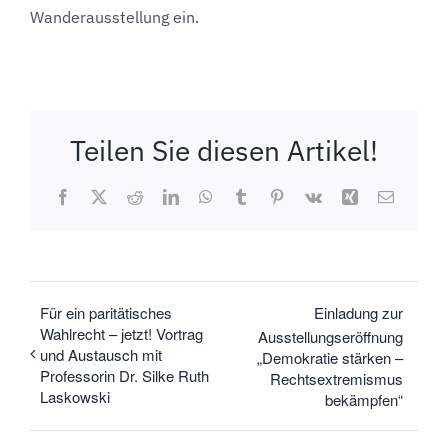
Wanderausstellung ein.
Teilen Sie diesen Artikel!
Facebook
X
Reddit
LinkedIn
WhatsApp
Tumblr
Pinterest
Vk
Xing
E-
Mail
Für ein paritätisches
Einladung zur
Wahlrecht – jetzt! Vortrag
Ausstellungseröffnung
und Austausch mit
„Demokratie stärken –
Professorin Dr. Silke Ruth
Rechtsextremismus
Laskowski
bekämpfen“