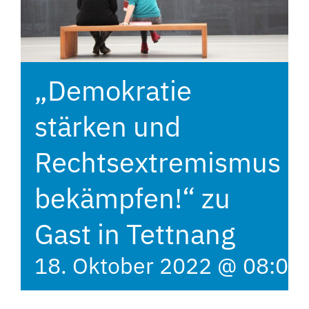
„Demokratie
stärken und
Rechtsextremismus
bekämpfen!“ zu
Gast in Tettnang
18. Oktober 2022 @ 08:00