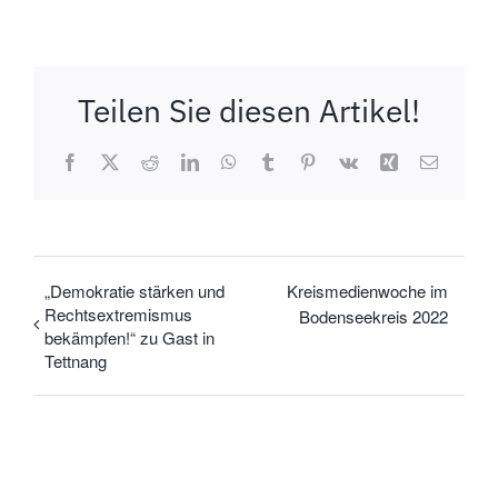
Teilen Sie diesen Artikel!
Facebook
X
Reddit
LinkedIn
WhatsApp
Tumblr
Pinterest
Vk
Xing
E-
Mail
„Demokratie stärken und
Kreismedienwoche im
Rechtsextremismus
Bodenseekreis 2022
bekämpfen!“ zu Gast in
Tettnang