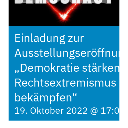
Einladung zur
Ausstellungseröffnun
„Demokratie stärken 
Rechtsextremismus
bekämpfen“
19. Oktober 2022 @ 17:00