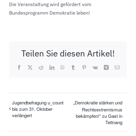
Die Veranstaltung wird gefördert vom
Bundesprogramm Demokratie leben!
Teilen Sie diesen Artikel!
Facebook
X
Reddit
LinkedIn
WhatsApp
Tumblr
Pinterest
Vk
Xing
E-
Mail
Jugendbefragung u_count
„Demokratie stärken und
bis zum 31. Oktober
Rechtsextremismus
verlängert
bekämpfen!“ zu Gast in
Tettnang