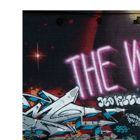
Zeige
grösseres
Bild