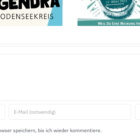
leben!“ zu Gast
Woche
auf der IBO
Bodense
wser speichern, bis ich wieder kommentiere.