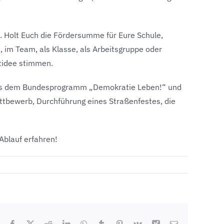
. Holt Euch die Fördersumme für Eure Schule,
 im Team, als Klasse, als Arbeitsgruppe oder
ktidee stimmen.
 aus dem Bundesprogramm „Demokratie Leben!“ und
ttbewerb, Durchführung eines Straßenfestes, die
Ablauf erfahren!
Facebook
X
Reddit
LinkedIn
WhatsApp
Tumblr
Pinterest
Vk
Xing
E-