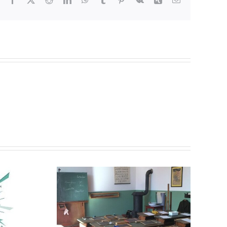
Mail
Bericht
rank-
„Demokratie-