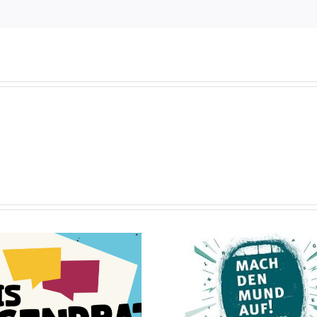
„Demokratie
Anne-F