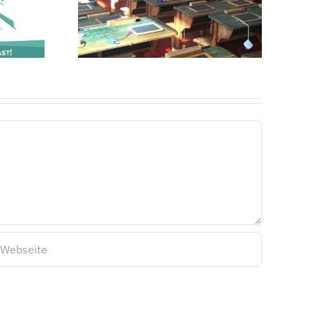
 im
Konferenz
ekreis
2023!“