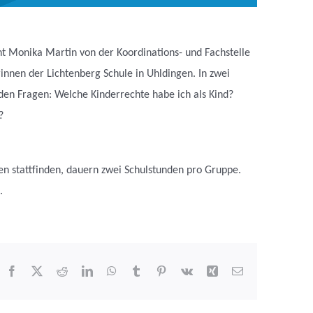
ht Monika Martin von der
Koordinations- und Fachstelle
innen der Lichtenberg Schule in Uhldingen.
In zwei
den Fragen: Welche Kinderrechte habe ich als Kind?
?
en stattfinden, dauern zwei Schulstunden pro Gruppe.
.
Facebook
X
Reddit
LinkedIn
WhatsApp
Tumblr
Pinterest
Vk
Xing
E-
Mail