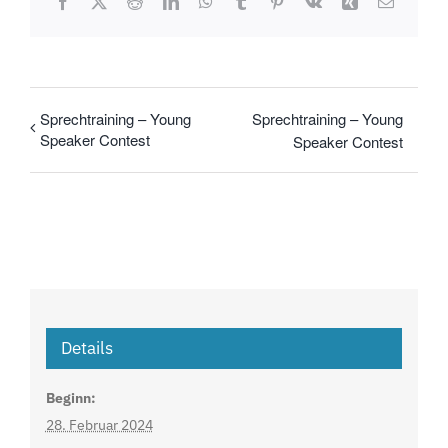
Facebook
X
Reddit
LinkedIn
WhatsApp
Tumblr
Pinterest
Vk
Xing
E-
Mail
Sprechtraining – Young
Sprechtraining – Young
Speaker Contest
Speaker Contest
Details
Beginn:
28. Februar 2024