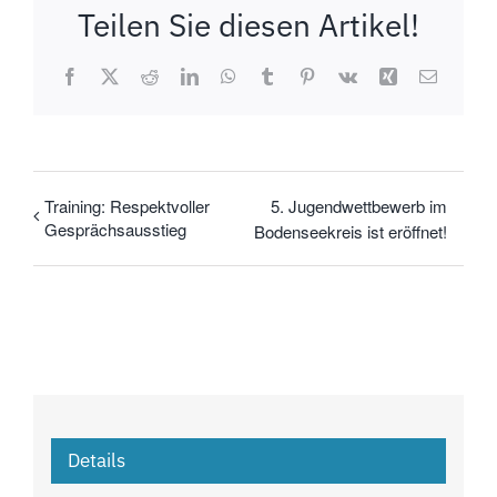
Teilen Sie diesen Artikel!
Facebook
X
Reddit
LinkedIn
WhatsApp
Tumblr
Pinterest
Vk
Xing
E-
Mail
Training: Respektvoller
5. Jugendwettbewerb im
Gesprächsausstieg
Bodenseekreis ist eröffnet!
Details