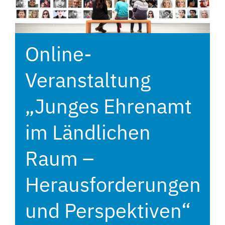
Online-
Veranstaltung
„Junges Ehrenamt
im Ländlichen
Raum –
Herausforderungen
und Perspektiven“