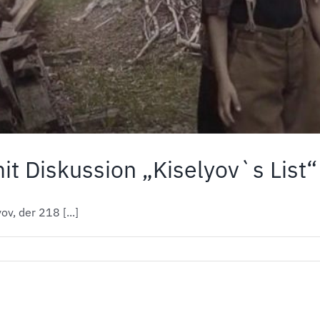
it Diskussion „Kiselyov`s List“
v, der 218 [...]