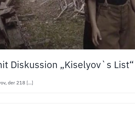
it Diskussion „Kiselyov`s List“
v, der 218 [...]