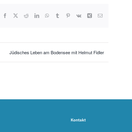
Facebook
X
Reddit
LinkedIn
WhatsApp
Tumblr
Pinterest
Vk
Xing
E-
Mail
Jüdisches Leben am Bodensee mit Helmut Fidler
Kontakt