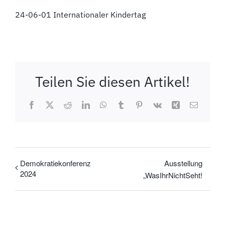
24-06-01 Internationaler Kindertag
Teilen Sie diesen Artikel!
Facebook
X
Reddit
LinkedIn
WhatsApp
Tumblr
Pinterest
Vk
Xing
E-
Mail
Demokratiekonferenz
Ausstellung
2024
„WasIhrNichtSeht!