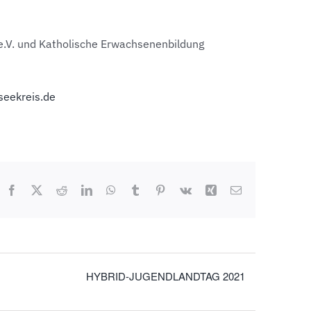
.V. und Katholische Erwachsenenbildung
eekreis.de
Facebook
X
Reddit
LinkedIn
WhatsApp
Tumblr
Pinterest
Vk
Xing
E-
Mail
HYBRID-JUGENDLANDTAG 2021