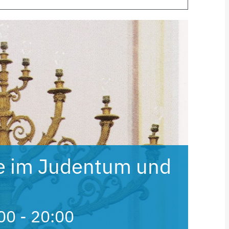
e im Judentum und
n
00
-
20:00