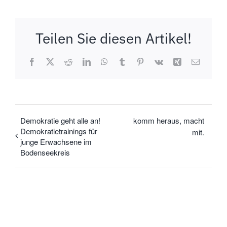
Teilen Sie diesen Artikel!
Facebook
X
Reddit
LinkedIn
WhatsApp
Tumblr
Pinterest
Vk
Xing
E-
Mail
Demokratie geht alle an!
komm heraus, macht
Demokratietrainings für
mit.
junge Erwachsene im
Bodenseekreis