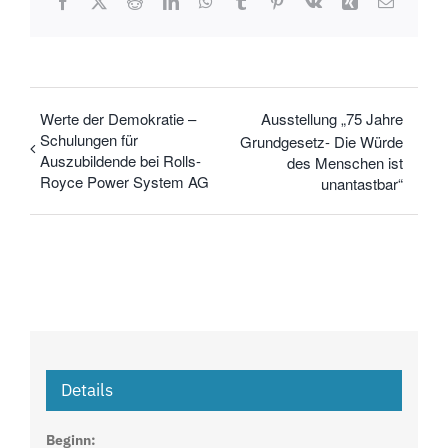
Facebook
X
Reddit
LinkedIn
WhatsApp
Tumblr
Pinterest
Vk
Xing
E-
Mail
Werte der Demokratie –
Ausstellung „75 Jahre
Schulungen für
Grundgesetz- Die Würde
Auszubildende bei Rolls-
des Menschen ist
Royce Power System AG
unantastbar“
Details
Beginn: