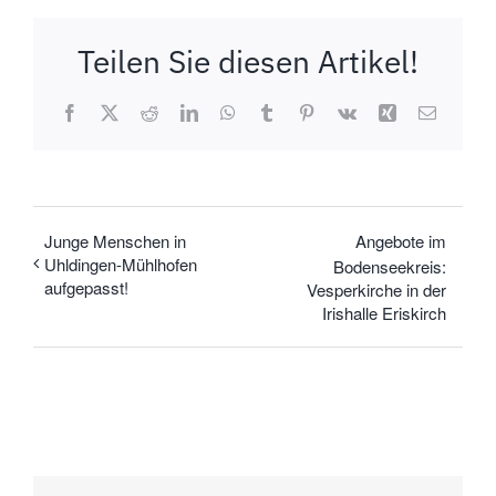
Teilen Sie diesen Artikel!
Facebook
X
Reddit
LinkedIn
WhatsApp
Tumblr
Pinterest
Vk
Xing
E-
Mail
Junge Menschen in
Angebote im
Uhldingen-Mühlhofen
Bodenseekreis:
aufgepasst!
Vesperkirche in der
Irishalle Eriskirch