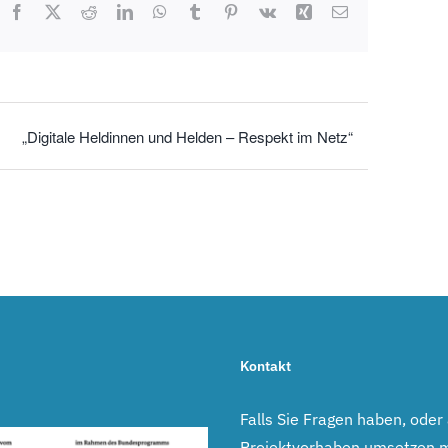
Facebook
X
Reddit
LinkedIn
WhatsApp
Tumblr
Pinterest
Vk
Xing
E-
Mail
„Digitale Heldinnen und Helden – Respekt im Netz“
Kontakt
Falls Sie Fragen haben, oder
Projektvorhaben umsetzen 