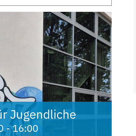
ür Jugendliche
0
-
16:00