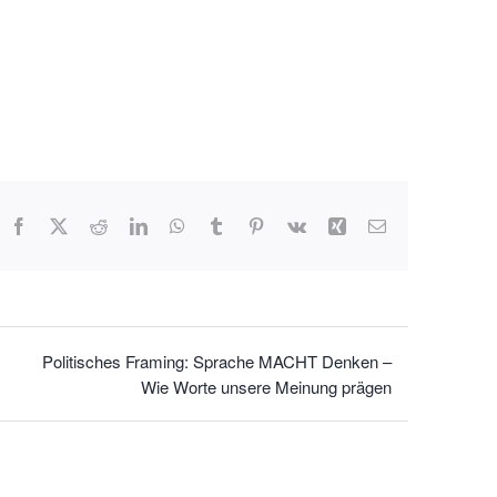
Facebook
X
Reddit
LinkedIn
WhatsApp
Tumblr
Pinterest
Vk
Xing
E-
Mail
Politisches Framing: Sprache MACHT Denken –
Wie Worte unsere Meinung prägen