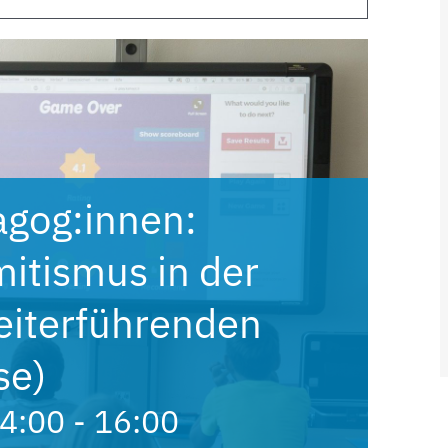
agog:innen:
itismus in der
eiterführenden
se)
4:00
-
16:00