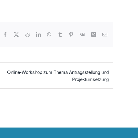
Facebook
X
Reddit
LinkedIn
WhatsApp
Tumblr
Pinterest
Vk
Xing
E-
Mail
Online-Workshop zum Thema Antragsstellung und
Projektumsetzung