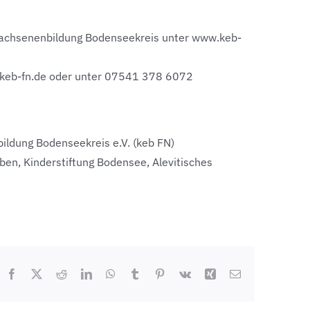
wachsenenbildung Bodenseekreis unter www.keb-
.keb-fn.de oder unter 07541 378 6072
ldung Bodenseekreis e.V. (keb FN)
en, Kinderstiftung Bodensee, Alevitisches
Facebook
X
Reddit
LinkedIn
WhatsApp
Tumblr
Pinterest
Vk
Xing
E-
Mail