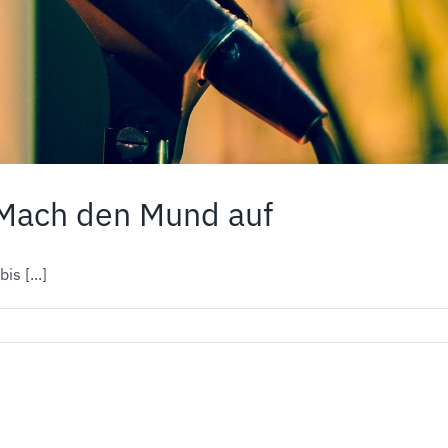
„Mach den Mund auf
s [...]